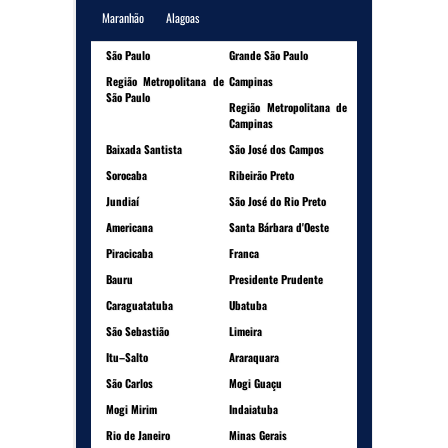
Maranhão
Alagoas
São Paulo
Grande São Paulo
Região Metropolitana de
Campinas
São Paulo
Região Metropolitana de
Campinas
Baixada Santista
São José dos Campos
Sorocaba
Ribeirão Preto
Jundiaí
São José do Rio Preto
Americana
Santa Bárbara d'Oeste
Piracicaba
Franca
Bauru
Presidente Prudente
Caraguatatuba
Ubatuba
São Sebastião
Limeira
Itu–Salto
Araraquara
São Carlos
Mogi Guaçu
Mogi Mirim
Indaiatuba
Rio de Janeiro
Minas Gerais