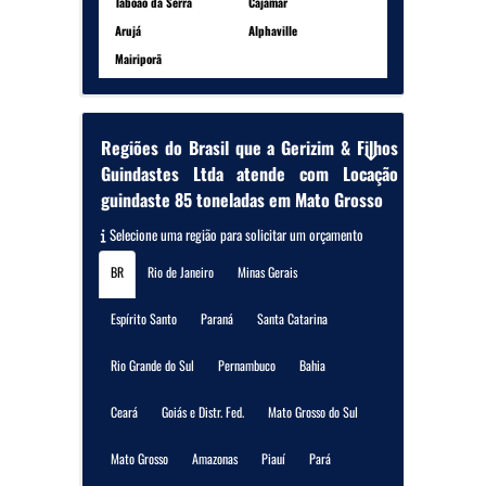
Taboão da Serra
Cajamar
Arujá
Alphaville
Mairiporã
Regiões do Brasil que a Gerizim & Filhos
Guindastes Ltda atende com Locação
guindaste 85 toneladas em Mato Grosso
Selecione uma região para solicitar um orçamento
BR
Rio de Janeiro
Minas Gerais
Espírito Santo
Paraná
Santa Catarina
Rio Grande do Sul
Pernambuco
Bahia
Ceará
Goiás e Distr. Fed.
Mato Grosso do Sul
Mato Grosso
Amazonas
Piauí
Pará