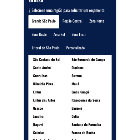
Grosso
Selecione uma região para solicitar um orçamento
Grande São Paulo
Região Central
Zona Norte
Zona Oeste
Zona Sul
Zona Leste
Litoral de São Paulo
Personalizado
São Caetano do Sul
São Bernardo do Campo
Santo André
Diadema
Guarulhos
Suzano
Ribeirão Pires
Mauá
Embu
Embu Guaçú
Embu das Artes
Itapecerica da Serra
Osasco
Barueri
Jandira
Cotia
Itapevi
Santana de Parnaíba
Caierias
Franco da Rocha