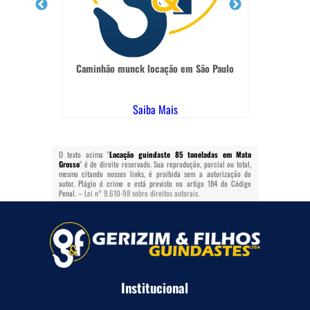
o Grosso
Caminhão munck locação em São Paulo
Empresa 
Saiba Mais
O texto acima "
Locação guindaste 85 toneladas em Mato
Grosso
" é de direito reservado. Sua reprodução, parcial ou total,
mesmo citando nossos links, é proibida sem a autorização do
autor. Plágio é crime e está previsto no artigo 184 do Código
Penal. –
Lei n° 9.610-98 sobre direitos autorais
.
Institucional