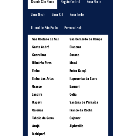
Grande São Paulo
Região Central
Zona Norte
Zona Oeste
Zona Sul
Zona Leste
Litoral de São Paulo
Personalizado
São Caetano do Sul
São Bernardo do Campo
Santo André
Diadema
Guarulhos
Suzano
Ribeirão Pires
Mauá
Embu
Embu Guaçú
Embu das Artes
Itapecerica da Serra
Osasco
Barueri
Jandira
Cotia
Itapevi
Santana de Parnaíba
Caierias
Franco da Rocha
Taboão da Serra
Cajamar
Arujá
Alphaville
Mairiporã