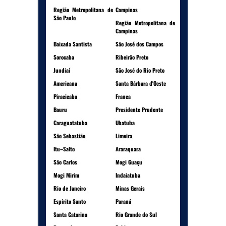
Região Metropolitana de
Campinas
São Paulo
Região Metropolitana de
Campinas
Baixada Santista
São José dos Campos
Sorocaba
Ribeirão Preto
Jundiaí
São José do Rio Preto
Americana
Santa Bárbara d'Oeste
Piracicaba
Franca
Bauru
Presidente Prudente
Caraguatatuba
Ubatuba
São Sebastião
Limeira
Itu–Salto
Araraquara
São Carlos
Mogi Guaçu
Mogi Mirim
Indaiatuba
Rio de Janeiro
Minas Gerais
Espírito Santo
Paraná
Santa Catarina
Rio Grande do Sul