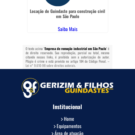
 em Mato
Locação de Guindaste para construção civil
Caminhã
em São Paulo
Saiba Mais
O texto acima "
Empresa de remoção industrial em São Paulo
" é
de direito reservado. Sua reprodução, parcial ou total, mesmo
citando nossos links, é proibida sem a autorização do autor.
Plágio é crime e está previsto no artigo 184 do Código Penal. –
Lei n° 9.610-98 sobre direitos autorais
.
Institucional
Home
Equipamentos
Área de atuação