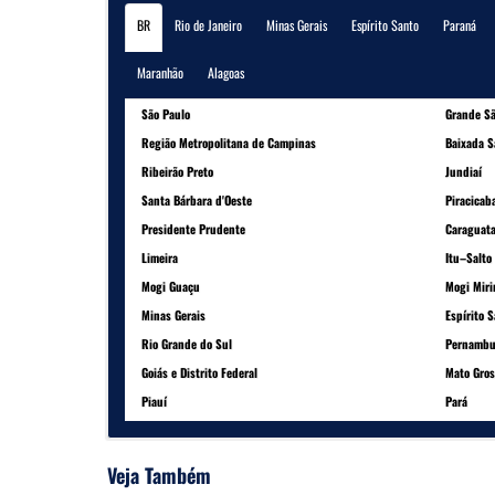
BR
Rio de Janeiro
Minas Gerais
Espírito Santo
Paraná
Maranhão
Alagoas
São Paulo
Grande Sã
Região Metropolitana de Campinas
Baixada S
Ribeirão Preto
Jundiaí
Santa Bárbara d'Oeste
Piracicab
Presidente Prudente
Caraguat
Limeira
Itu–Salto
Mogi Guaçu
Mogi Mir
Minas Gerais
Espírito 
Rio Grande do Sul
Pernambu
Goiás e Distrito Federal
Mato Gros
Piauí
Pará
Veja Também