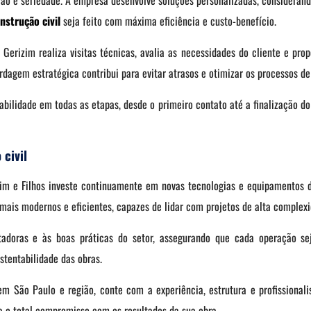
ção e seriedade. A empresa desenvolve soluções personalizadas, considerando
nstrução civil
seja feito com máxima eficiência e custo-benefício.
a Gerizim realiza visitas técnicas, avalia as necessidades do cliente e p
ordagem estratégica contribui para evitar atrasos e otimizar os processos d
bilidade em todas as etapas, desde o primeiro contato até a finalização do 
 civil
izim e Filhos investe continuamente em novas tecnologias e equipamentos
mais modernos e eficientes, capazes de lidar com projetos de alta complexi
oras e às boas práticas do setor, assegurando que cada operação sej
ustentabilidade das obras.
m São Paulo e região, conte com a experiência, estrutura e profissional
 e total compromisso com os resultados da sua obra.