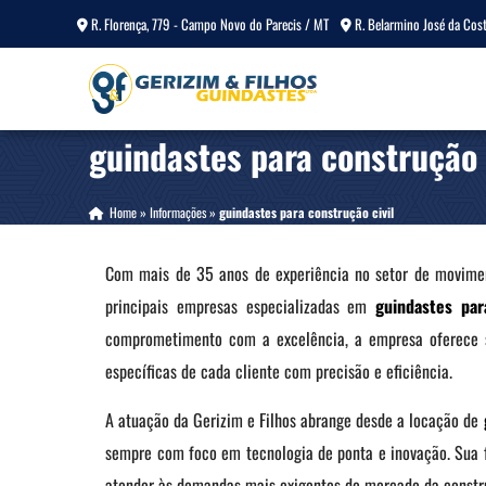
R. Florença, 779 - Campo Novo do Parecis / MT
R. Belarmino José da Cost
guindastes para construção 
Home
»
Informações
»
guindastes para construção civil
Com mais de 35 anos de experiência no setor de movimen
principais empresas especializadas em
guindastes par
comprometimento com a excelência, a empresa oferece s
específicas de cada cliente com precisão e eficiência.
A atuação da Gerizim e Filhos abrange desde a locação de
sempre com foco em tecnologia de ponta e inovação. Sua 
atender às demandas mais exigentes do mercado da constr