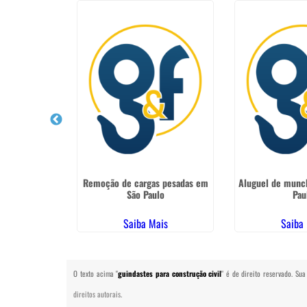
 85 toneladas
Remoção de cargas pesadas em
Aluguel de munc
rosso
São Paulo
Pau
ais
Saiba Mais
Saiba
O texto acima "
guindastes para construção civil
" é de direito reservado. Su
direitos autorais
.