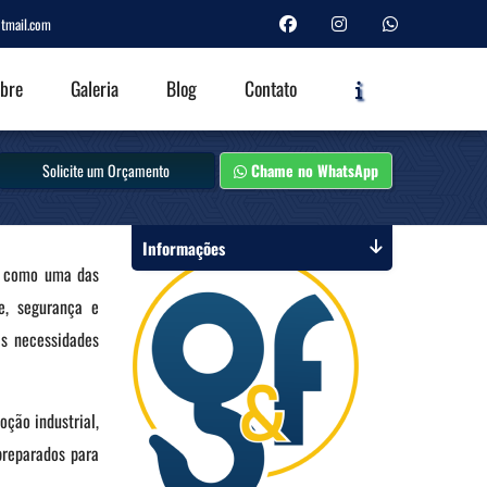
tmail.com
Informações
bre
Galeria
Blog
Contato
Solicite um Orçamento
Chame no WhatsApp
Informações
a como uma das
e, segurança e
s necessidades
ção industrial,
preparados para