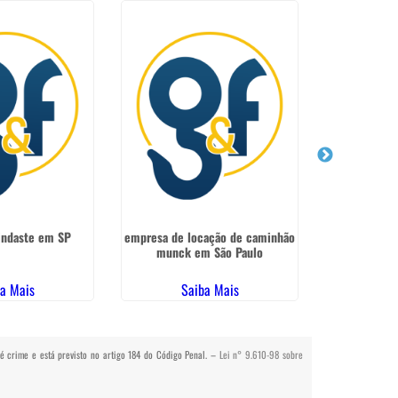
indaste em SP
empresa de locação de caminhão
Locação guin
munck em São Paulo
em M
a Mais
Saiba Mais
Sa
o é crime e está previsto no artigo 184 do Código Penal. –
Lei n° 9.610-98 sobre