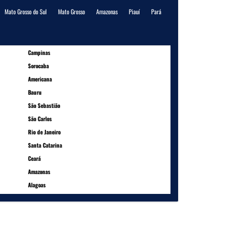
Mato Grosso do Sul
Mato Grosso
Amazonas
Piauí
Pará
Campinas
Sorocaba
Americana
Bauru
São Sebastião
São Carlos
Rio de Janeiro
Santa Catarina
Ceará
Amazonas
Alagoas