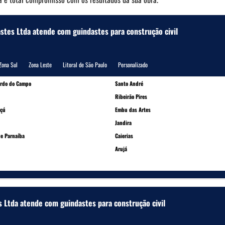
astes Ltda atende com guindastes para construção civil
Zona Sul
Zona Leste
Litoral de São Paulo
Personalizado
ardo do Campo
Santo André
Ribeirão Pires
çú
Embu das Artes
Jandira
e Parnaíba
Caierias
Arujá
s Ltda atende com guindastes para construção civil