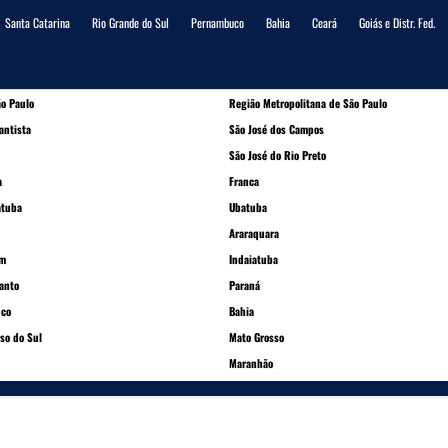
Santa Catarina
Rio Grande do Sul
Pernambuco
Bahia
Ceará
Goiás e Distr. Fed.
o Paulo
Região Metropolitana de São Paulo
antista
São José dos Campos
São José do Rio Preto
a
Franca
atuba
Ubatuba
Araraquara
im
Indaiatuba
Santo
Paraná
co
Bahia
so do Sul
Mato Grosso
Maranhão