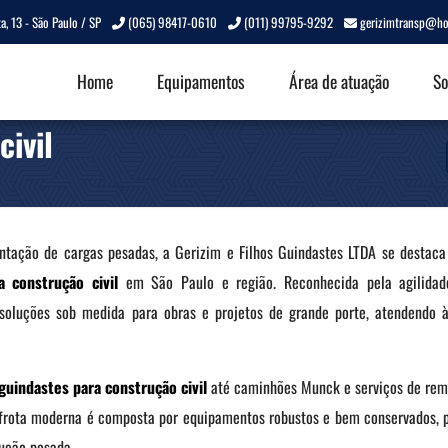
a, 13 - São Paulo / SP
(065) 98417-0610
(011) 99795-9292
gerizimtransp@ho
Home
Equipamentos
Área de atuação
So
civil
tação de cargas pesadas, a Gerizim e Filhos Guindastes LTDA se destac
a construção civil
em São Paulo e região. Reconhecida pela agilidad
oluções sob medida para obras e projetos de grande porte, atendendo à
guindastes para construção
civil
até caminhões Munck e serviços de remo
frota moderna é composta por equipamentos robustos e bem conservados, 
ução pesada.