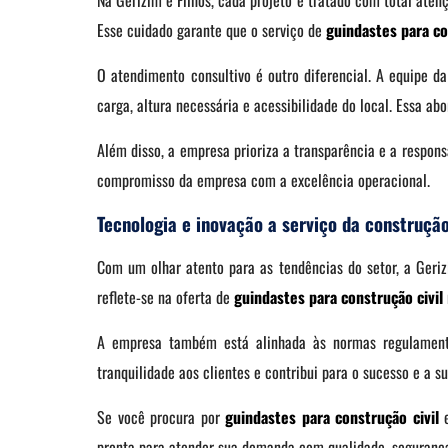
Na Gerizim e Filhos, cada projeto é tratado com total aten
Esse cuidado garante que o serviço de
guindastes para
co
O atendimento consultivo é outro diferencial. A equipe d
carga, altura necessária e acessibilidade do local. Essa ab
Além disso, a empresa prioriza a transparência e a responsa
compromisso da empresa com a excelência operacional.
Tecnologia e inovação a serviço da construção
Com um olhar atento para as tendências do setor, a Ger
reflete-se na oferta de
guindastes para construção civil
A empresa também está alinhada às normas regulamentad
tranquilidade aos clientes e contribui para o sucesso e a s
Se você procura por
guindastes para construção civil
e
pronta para atender sua demanda com qualidade, segurança