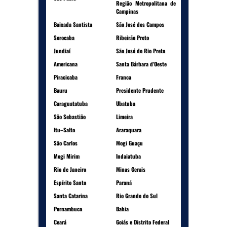
Região Metropolitana de
Campinas
Baixada Santista
São José dos Campos
Sorocaba
Ribeirão Preto
Jundiaí
São José do Rio Preto
Americana
Santa Bárbara d'Oeste
Piracicaba
Franca
Bauru
Presidente Prudente
Caraguatatuba
Ubatuba
São Sebastião
Limeira
Itu–Salto
Araraquara
São Carlos
Mogi Guaçu
Mogi Mirim
Indaiatuba
Rio de Janeiro
Minas Gerais
Espírito Santo
Paraná
Santa Catarina
Rio Grande do Sul
Pernambuco
Bahia
Ceará
Goiás e Distrito Federal