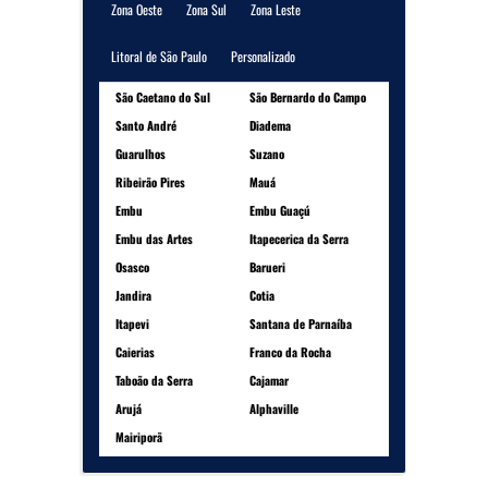
Zona Oeste
Zona Sul
Zona Leste
Litoral de São Paulo
Personalizado
São Caetano do Sul
São Bernardo do Campo
Santo André
Diadema
Guarulhos
Suzano
Ribeirão Pires
Mauá
Embu
Embu Guaçú
Embu das Artes
Itapecerica da Serra
Osasco
Barueri
Jandira
Cotia
Itapevi
Santana de Parnaíba
Caierias
Franco da Rocha
Taboão da Serra
Cajamar
Arujá
Alphaville
Mairiporã