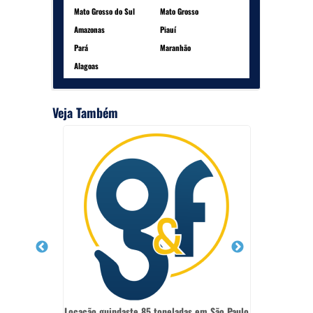
Mato Grosso do Sul
Mato Grosso
Amazonas
Piauí
Pará
Maranhão
Alagoas
Veja Também
das
Locação guindaste 85 toneladas em São Paulo
Locação 