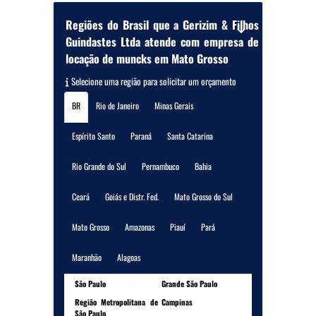
Regiões do Brasil que a Gerizim & Filhos
Guindastes Ltda atende com empresa de
locação de muncks em Mato Grosso
Selecione uma região para solicitar um orçamento
BR
Rio de Janeiro
Minas Gerais
Espírito Santo
Paraná
Santa Catarina
Rio Grande do Sul
Pernambuco
Bahia
Ceará
Goiás e Distr. Fed.
Mato Grosso do Sul
Mato Grosso
Amazonas
Piauí
Pará
Maranhão
Alagoas
São Paulo
Grande São Paulo
Região Metropolitana de
Campinas
São Paulo